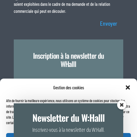
soient exploitées dans le cadre de ma demande et de la relation
commerciale qui peut en découler.
Envoyer
Inscription à la newsletter du
WHalll
Je m'inscris
Gestion des cookies
Afin de fournir la meilleure expérience, nous utilisons un système de cookies pour stocker des
informations sur votre navigateur internet. Le fait de consentir à ces technologies nous permettra
Politique de confidentialité
de traiter des données telles que le comportement de navigation ou les identifiants uniques sur ce
Newsletter du W:Halll
site. Le fait de ne pas consentir ou de retirer son consentement peut avoir un effet négatif sur
certaines caractéristiques et fonctions.
Inscrivez-vous à la newsletter du W:Halll.