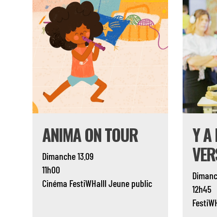
ANIMA ON TOUR
Y A 
VER
Dimanche 13.09
11h00
Dimanc
Cinéma
FestiWHalll
Jeune public
12h45
FestiWH