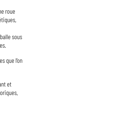
ne roue
étiques,
balle sous
es.
es que l’on
ant et
toriques,