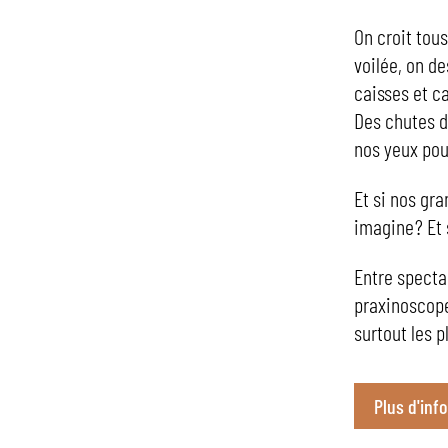
On croit tou
voilée, on d
caisses et c
Des chutes d
nos yeux pou
Et si nos gr
imagine ? Et 
Entre specta
praxinoscope
surtout les p
Plus d'inf