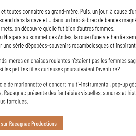
s et toutes connaître sa grand-mère, Puis, un jour, à cause d’u
escend dans la cave et… dans un bric-à-brac de bandes magn
arnets, on découvre qu’elle fut bien d’autres femmes.
u Niagara au sommet des Andes, la roue d’une vie hardie s’em
r une série d’épopées-souvenirs rocambolesques et inspirant
ands-mères en chaises roulantes n’étaient pas les femmes sag
si les petites filles curieuses poursuivaient l’aventure ?
cle de marionnette et concert multi-instrumental, pop-up gé
, Racagnac présente des fantaisies visuelles, sonores et his
lus farfelues.
o sur Racagnac Productions