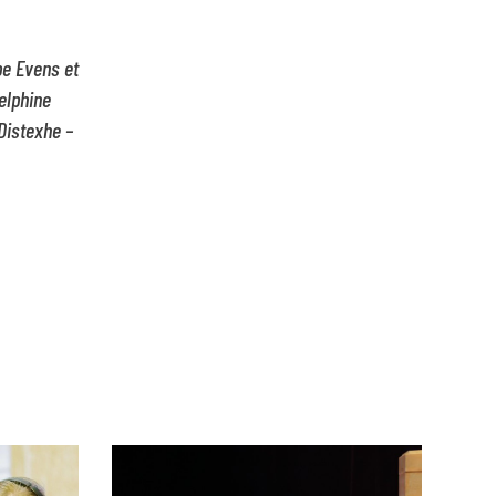
pe Evens et
elphine
Distexhe –