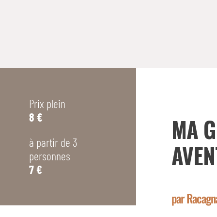
Prix plein
8 €
MA G
à partir de 3
AVEN
personnes
7 €
par Racagn