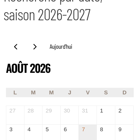
saison 2026-2027
Aujourd'hui
AOÛT 2026
L
M
M
J
V
S
D
27
28
29
30
31
1
2
3
4
5
6
7
8
9