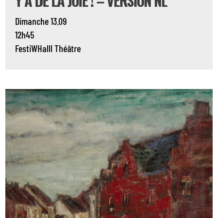
Y A DE LA JOIE ! – VERSION NL
Dimanche 13.09
12h45
FestiWHalll
Théâtre