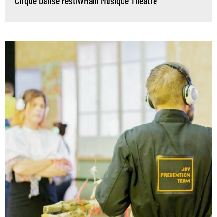
Cirque
Danse
FestiWHalll
Musique
Théâtre