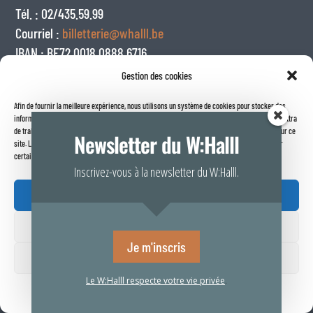
Tél. : 02/435.59.99
Courriel :
billetterie@whalll.be
IBAN : BE72 0018 0888 6716
BIC : GEBABEBB
Gestion des cookies
Nous contacter
Afin de fournir la meilleure expérience, nous utilisons un système de cookies pour stocker des
informations sur votre navigateur internet. Le fait de consentir à ces technologies nous permettra
de traiter des données telles que le comportement de navigation ou les identifiants uniques sur ce
Newsletter du W:Halll
site. Le fait de ne pas consentir ou de retirer son consentement peut avoir un effet négatif sur
certaines caractéristiques et fonctions.
Inscrivez-vous à la newsletter du W:Halll.
Accepter
Refuser
Je m'inscris
Voir vos préférences
Le W:Halll respecte votre vie privée
.
Politique de confidentialité