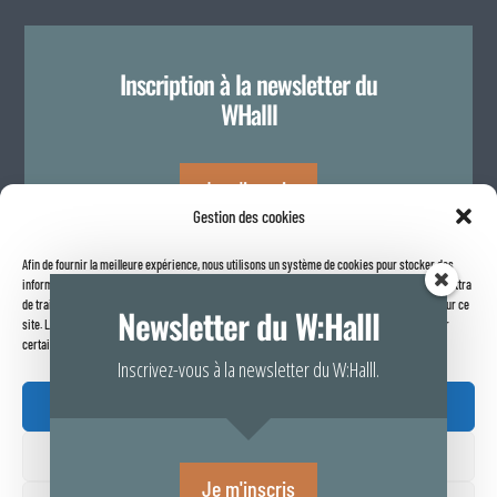
Inscription à la newsletter du
WHalll
Je m'inscris
Gestion des cookies
Afin de fournir la meilleure expérience, nous utilisons un système de cookies pour stocker des
Politique de confidentialité
informations sur votre navigateur internet. Le fait de consentir à ces technologies nous permettra
de traiter des données telles que le comportement de navigation ou les identifiants uniques sur ce
Newsletter du W:Halll
site. Le fait de ne pas consentir ou de retirer son consentement peut avoir un effet négatif sur
certaines caractéristiques et fonctions.
Inscrivez-vous à la newsletter du W:Halll.
Accepter

Refuser
Rapport de transparence 2025
Je m'inscris