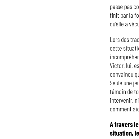
passe pas com
finit par la 
qu’elle a véc
Lors des tra
cette situati
incompréhens
Victor, lui, 
convaincu qu
Seule une je
témoin de to
intervenir, n
comment aide
A travers l
situation, l