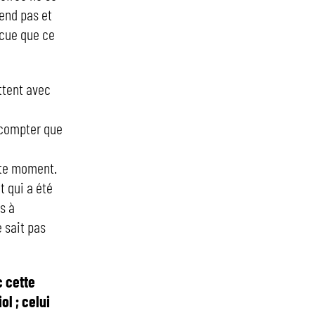
tend pas et
incue que ce
ttent avec
 compter que
tte moment.
t qui a été
s à
e sait pas
c cette
ol ; celui