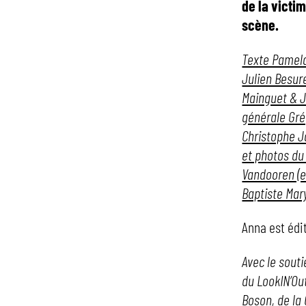
de la victi
scène.
Texte Pamela
Julien Besur
Mainguet & J
générale Gré
Christophe J
et photos du
Vandooren (e
Baptiste Mar
Anna est édi
Avec le souti
du LookIN’Out
Boson, de la 