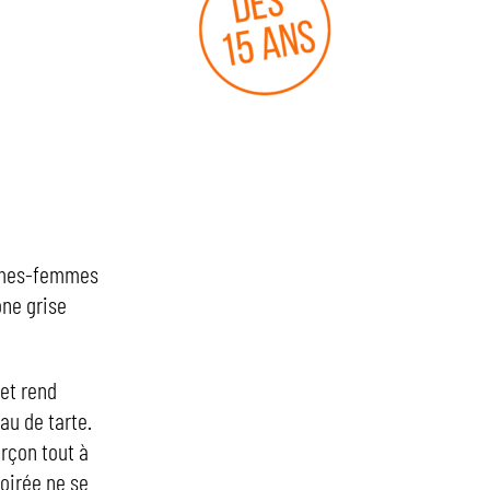
hommes-femmes
one grise
 et rend
au de tarte.
arçon tout à
soirée ne se