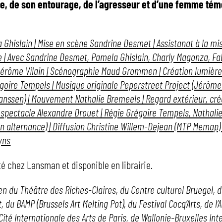
me, de son entourage, de l’agresseur et d’une femme tém
 Ghislain | Mise en scène Sandrine Desmet | Assistanat à la mi
e | Avec Sandrine Desmet, Pamela Ghislain, Charly Magonza, F
érôme Vilain | Scénographie Maud Grommen | Création lumière
goire Tempels | Musique originale Peperstreet Project (Jérôme
anssen) | Mouvement Nathalie Bremeels | Regard extérieur, cré
 spectacle Alexandre Drouet | Régie Grégoire Tempels, Nathali
n alternance) | Diffusion Christine Willem-Dejean (MTP Memap)
yns
té chez Lansman et disponible en librairie.
en du Théâtre des Riches-Claires, du Centre culturel Bruegel, de 
, du BAMP (Brussels Art Melting Pot), du Festival Cocq’Arts, de l’A
Cité Internationale des Arts de Paris, de Wallonie-Bruxelles Int