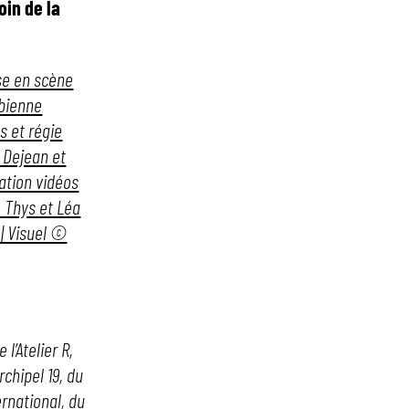
oin de la
se en scène
abienne
s et régie
 Dejean et
ation vidéos
e Thys et Léa
 | Visuel ©
l’Atelier R,
rchipel 19, du
ernational, du