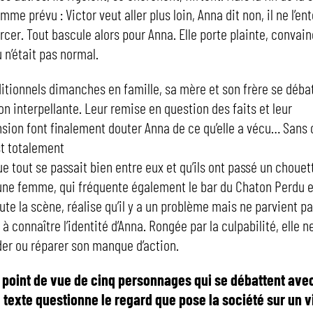
me prévu : Victor veut aller plus loin, Anna dit non, il ne l’en
forcer. Tout bascule alors pour Anna. Elle porte plainte, conva
u n’était pas normal.
ditionnels dimanches en famille, sa mère et son frère se déba
on interpellante. Leur remise en question des faits et leur
ion font finalement douter Anna de ce qu’elle a vécu… Sans
est totalement
e tout se passait bien entre eux et qu’ils ont passé un choue
une femme, qui fréquente également le bar du Chaton Perdu e
ute la scène, réalise qu’il y a un problème mais ne parvient pa
i à connaître l’identité d’Anna. Rongée par la culpabilité, elle n
r ou réparer son manque d’action.
e point de vue de cinq personnages qui se débattent ave
e texte questionne le regard que pose la société sur un vi