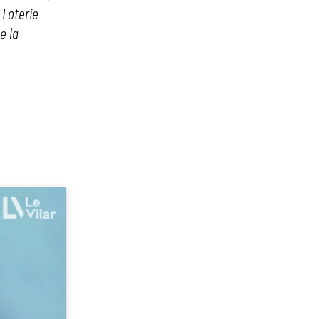
 Loterie
e la