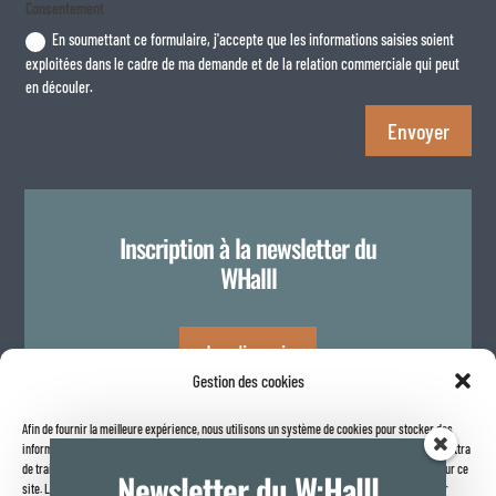
Consentement
En soumettant ce formulaire, j'accepte que les informations saisies soient
exploitées dans le cadre de ma demande et de la relation commerciale qui peut
en découler.
Envoyer
Inscription à la newsletter du
WHalll
Je m'inscris
Gestion des cookies
Afin de fournir la meilleure expérience, nous utilisons un système de cookies pour stocker des
Politique de confidentialité
informations sur votre navigateur internet. Le fait de consentir à ces technologies nous permettra
de traiter des données telles que le comportement de navigation ou les identifiants uniques sur ce
Newsletter du W:Halll
site. Le fait de ne pas consentir ou de retirer son consentement peut avoir un effet négatif sur