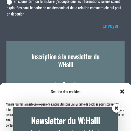
En soumettant ce formulaire, j'accepte que les informations saisies soient
exploitées dans le cadre de ma demande et de la relation commerciale qui peut
en découler.
Envoyer
Inscription à la newsletter du
WHalll
Je m'inscris
Gestion des cookies
Afin de fournir la meilleure expérience, nous utilisons un système de cookies pour stocker des
Politique de confidentialité
informations sur votre navigateur internet. Le fait de consentir à ces technologies nous permettra
de traiter des données telles que le comportement de navigation ou les identifiants uniques sur ce
Newsletter du W:Halll
site. Le fait de ne pas consentir ou de retirer son consentement peut avoir un effet négatif sur
certaines caractéristiques et fonctions.