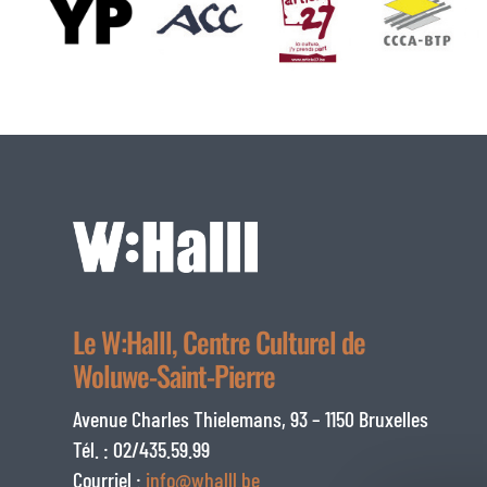
Le W:Halll, Centre Culturel de
Woluwe-Saint-Pierre
Avenue Charles Thielemans, 93 – 1150 Bruxelles
Tél. : 02/435.59.99
Courriel :
info@whalll.be