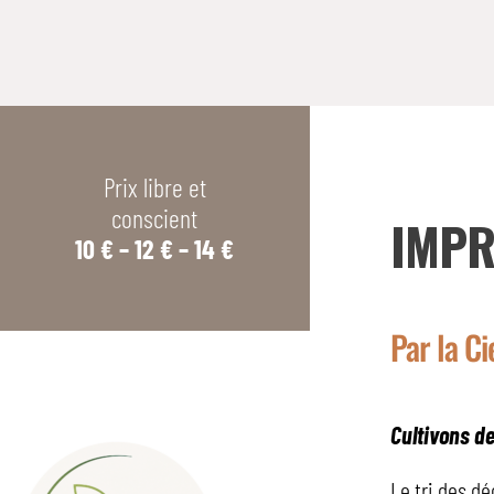
Prix libre et
conscient
IMPR
10 € – 12 € – 14 €
Par la C
Cultivons d
Le tri des d