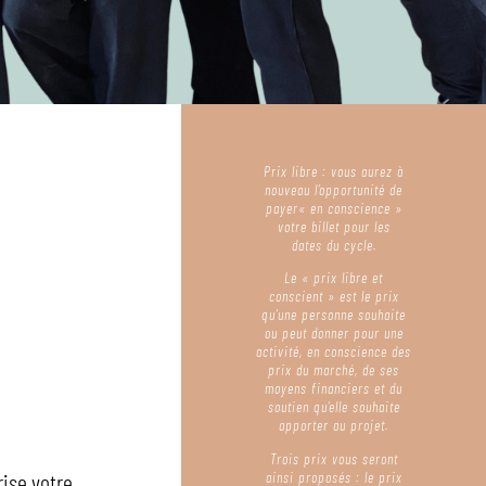
Prix libre : vous aurez à
nouveau l’opportunité de
payer
« en conscience »
votre billet pour les
dates du cycle.
Le « prix libre et
conscient » est le prix
qu’une personne souhaite
ou peut donner pour une
activité, en conscience des
prix du marché, de ses
moyens financiers et du
soutien qu’elle souhaite
apporter au projet.
Trois prix vous seront
rise votre
ainsi proposés : le prix