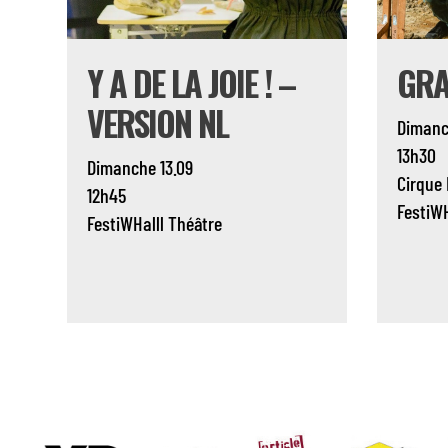
Y A DE LA JOIE ! –
GRA
VERSION NL
Dimanc
13h30
Dimanche 13.09
Cirque
12h45
FestiWH
FestiWHalll
Théâtre