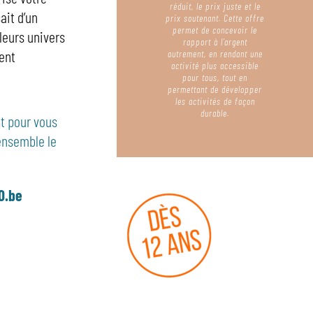
réduit, le prix juste et le
ait d’un
prix soutenant. Cette offre
permet de concevoir le
 leurs univers
rapport à l’argent
ent
autrement, en rendant une
activité plus accessible
pour tous, tout en
permettant de développer
les activités de façon
durable.
t pour vous
ensemble le
0.be