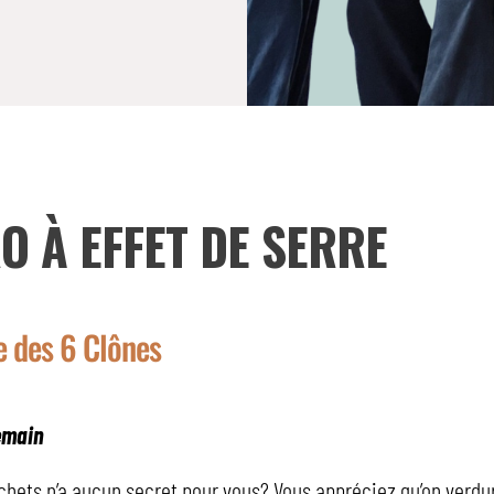
O À EFFET DE SERRE
ie des 6 Clônes
emain
échets n’a aucun secret pour vous? Vous appréciez qu’on verdu