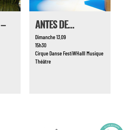
 –
ANTES DE…
Dimanche 13.09
15h30
Cirque
Danse
FestiWHalll
Musique
Théâtre