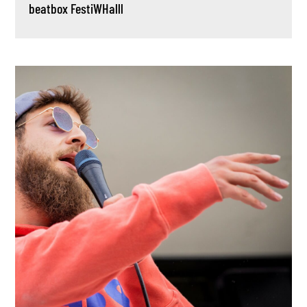
beatbox
FestiWHalll