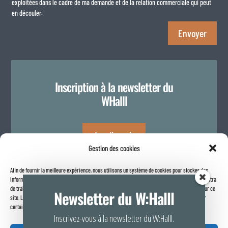
exploitées dans le cadre de ma demande et de la relation commerciale qui peut
en découler.
Envoyer
Inscription à la newsletter du
WHalll
Je m'inscris
Gestion des cookies
Afin de fournir la meilleure expérience, nous utilisons un système de cookies pour stocker des
Politique de confidentialité
informations sur votre navigateur internet. Le fait de consentir à ces technologies nous permettra
de traiter des données telles que le comportement de navigation ou les identifiants uniques sur ce
Newsletter du W:Halll
site. Le fait de ne pas consentir ou de retirer son consentement peut avoir un effet négatif sur
certaines caractéristiques et fonctions.
Inscrivez-vous à la newsletter du W:Halll.