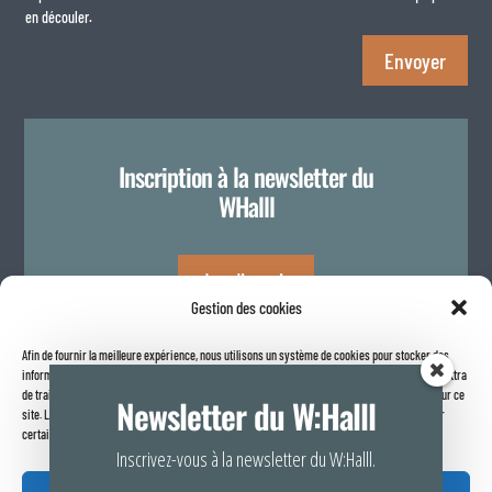
en découler.
Envoyer
Inscription à la newsletter du
WHalll
Je m'inscris
Gestion des cookies
Afin de fournir la meilleure expérience, nous utilisons un système de cookies pour stocker des
Politique de confidentialité
informations sur votre navigateur internet. Le fait de consentir à ces technologies nous permettra
de traiter des données telles que le comportement de navigation ou les identifiants uniques sur ce
Newsletter du W:Halll
site. Le fait de ne pas consentir ou de retirer son consentement peut avoir un effet négatif sur
certaines caractéristiques et fonctions.
Inscrivez-vous à la newsletter du W:Halll.