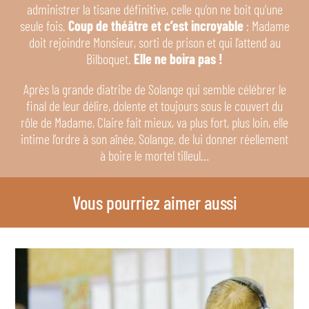
administrer la tisane définitive, celle qu’on ne boit qu’une
seule fois.
Coup de théâtre et c’est incroyable
: Madame
doit rejoindre Monsieur, sorti de prison et qui l’attend au
Bilboquet.
Elle ne boira pas !
Après la grande diatribe de Solange qui semble célébrer le
final de leur délire, dolente et toujours sous le couvert du
rôle de Madame, Claire fait mieux, va plus fort, plus loin, elle
intime l’ordre à son aînée, Solange, de lui donner réellement
à boire le mortel tilleul…
Vous pourriez aimer aussi