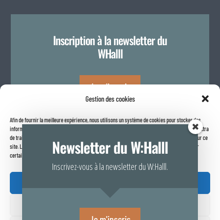
Inscription à la newsletter du
WHalll
Je m'inscris
Gestion des cookies
Afin de fournir la meilleure expérience, nous utilisons un système de cookies pour stocker des
Politique de confidentialité
informations sur votre navigateur internet. Le fait de consentir à ces technologies nous permettra
de traiter des données telles que le comportement de navigation ou les identifiants uniques sur ce
Newsletter du W:Halll
site. Le fait de ne pas consentir ou de retirer son consentement peut avoir un effet négatif sur
certaines caractéristiques et fonctions.
Inscrivez-vous à la newsletter du W:Halll.
Accepter

Refuser
Rapport de transparence 2025
Je m'inscris