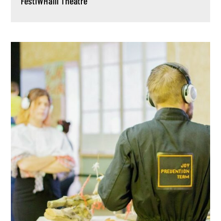
FestiWHalll
Théâtre