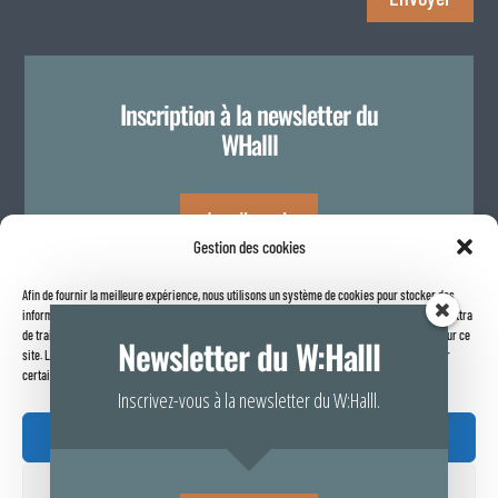
Inscription à la newsletter du
WHalll
Je m'inscris
Gestion des cookies
Afin de fournir la meilleure expérience, nous utilisons un système de cookies pour stocker des
Politique de confidentialité
informations sur votre navigateur internet. Le fait de consentir à ces technologies nous permettra
de traiter des données telles que le comportement de navigation ou les identifiants uniques sur ce
Newsletter du W:Halll
site. Le fait de ne pas consentir ou de retirer son consentement peut avoir un effet négatif sur
certaines caractéristiques et fonctions.
Inscrivez-vous à la newsletter du W:Halll.
Accepter
Refuser