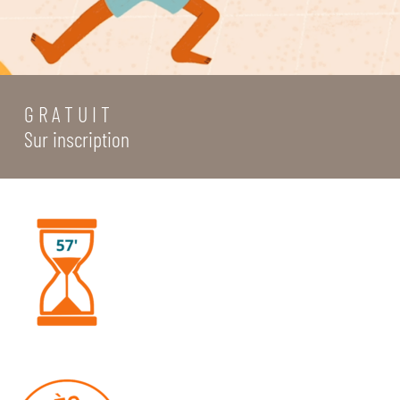
G R A T U I T
Sur inscription