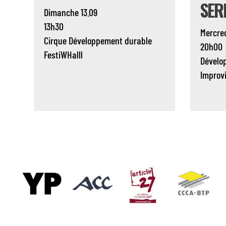
SER
Dimanche 13.09
13h30
Mercred
Cirque
Développement durable
20h00
FestiWHalll
Dévelo
Improv