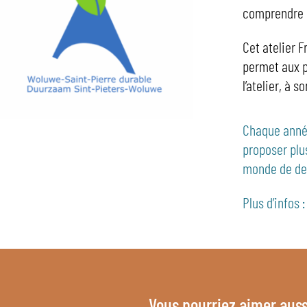
comprendre 
Cet atelier F
permet aux p
l’atelier, à s
Chaque année
proposer plu
monde de de
Plus d’infos 
Vous pourriez aimer auss