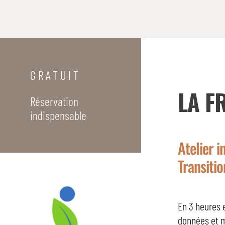
G R A T U I T
LA F
Réservation
indispensable
Atelier i
Transitio
En 3 heures 
données et m