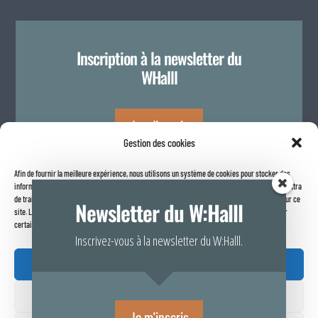
Inscription à la newsletter du
WHalll
Je m'inscris
Gestion des cookies
Afin de fournir la meilleure expérience, nous utilisons un système de cookies pour stocker des
Politique de confidentialité
informations sur votre navigateur internet. Le fait de consentir à ces technologies nous permettra
de traiter des données telles que le comportement de navigation ou les identifiants uniques sur ce
Newsletter du W:Halll
site. Le fait de ne pas consentir ou de retirer son consentement peut avoir un effet négatif sur
certaines caractéristiques et fonctions.
Inscrivez-vous à la newsletter du W:Halll.
Accepter

Refuser
Rapport de transparence 2025
Je m'inscris