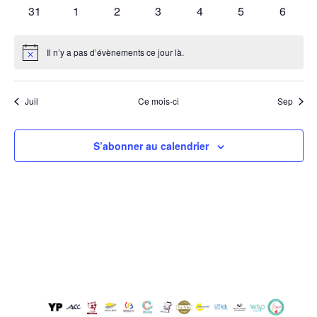
évènements
évènements
évènements
évènements
évènements
évènements
évènem
0
0
0
0
0
0
0
31
1
2
3
4
5
6
évènements
évènements
évènements
évènements
évènements
évènements
évènem
Il n’y a pas d’évènements ce jour là.
Notice
Juil
Ce mois-ci
Sep
S’abonner au calendrier