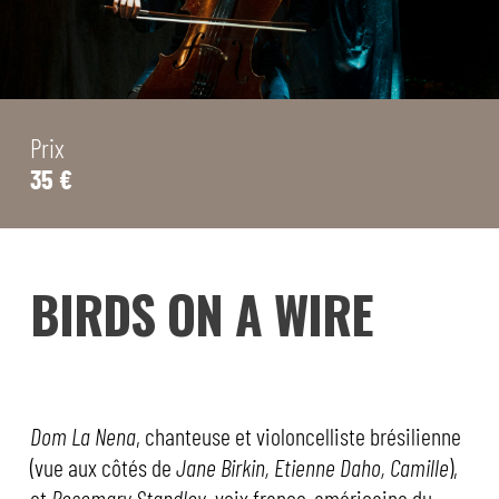
Prix
35 €
BIRDS ON A WIRE
Dom La Nena
, chanteuse et violoncelliste brésilienne
(vue aux côtés de
Jane Birkin, Etienne Daho, Camille
),
et
Rosemary Standley
, voix franco-américaine du