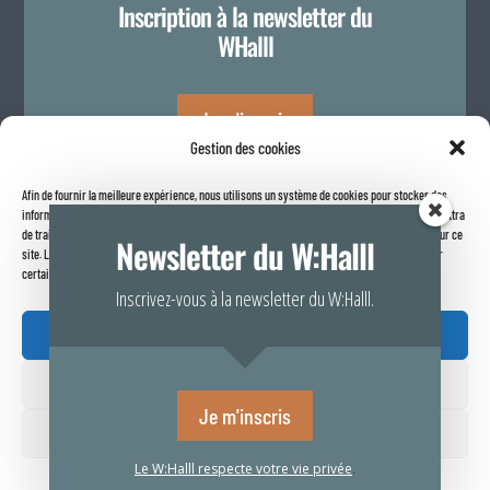
Inscription à la newsletter du
WHalll
Je m'inscris
Gestion des cookies
Afin de fournir la meilleure expérience, nous utilisons un système de cookies pour stocker des
Politique de confidentialité
informations sur votre navigateur internet. Le fait de consentir à ces technologies nous permettra
de traiter des données telles que le comportement de navigation ou les identifiants uniques sur ce
Newsletter du W:Halll
site. Le fait de ne pas consentir ou de retirer son consentement peut avoir un effet négatif sur
certaines caractéristiques et fonctions.
Inscrivez-vous à la newsletter du W:Halll.
Accepter

Refuser
Rapport de transparence 2025
Je m'inscris
Voir vos préférences
Le W:Halll respecte votre vie privée
.
Politique de confidentialité