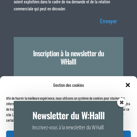
soient exploitées dans le cadre de ma demande et de la relation
commerciale qui peut en découler.
Envoyer
Inscription à la newsletter du
WHalll
Je m'inscris
Gestion des cookies
Afin de fournir la meilleure expérience, nous utilisons un système de cookies pour stocker des
informations sur votre navigateur internet. Le fait de consentir à ces technologies nous permettra
Politique de confidentialité
de traiter des données telles que le comportement de navigation ou les identifiants uniques sur ce
Newsletter du W:Halll
site. Le fait de ne pas consentir ou de retirer son consentement peut avoir un effet négatif sur
certaines caractéristiques et fonctions.
Inscrivez-vous à la newsletter du W:Halll.