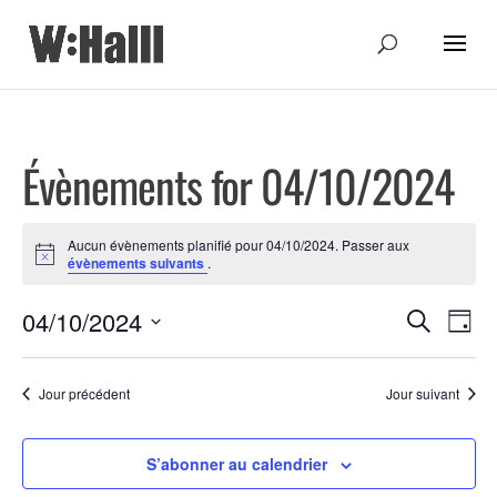
Évènements for 04/10/2024
Aucun évènements planifié pour 04/10/2024. Passer aux
Notice
évènements suivants
.
Recher
Nav
04/10/2024
Recherche
Jour
de
Sélectionnez
et
une
vue
Jour précédent
Jour suivant
navigat
date.
Évè
de
S’abonner au calendrier