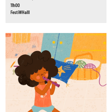
11h00
FestiWHalll