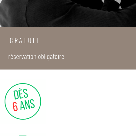
G R A T U I T
réservation obligatoire