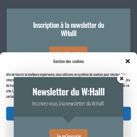
Inscription à la newsletter du
WHalll
Je m'inscris
Gestion des cookies
Afin de fournir la meilleure expérience, nous utilisons un système de cookies pour stocker des
Politique de confidentialité
informations sur votre navigateur internet. Le fait de consentir à ces technologies nous permettra
de traiter des données telles que le comportement de navigation ou les identifiants uniques sur ce
Newsletter du W:Halll
site. Le fait de ne pas consentir ou de retirer son consentement peut avoir un effet négatif sur
certaines caractéristiques et fonctions.
Inscrivez-vous à la newsletter du W:Halll.
Accepter

Refuser
Rapport de transparence 2025
Je m'inscris