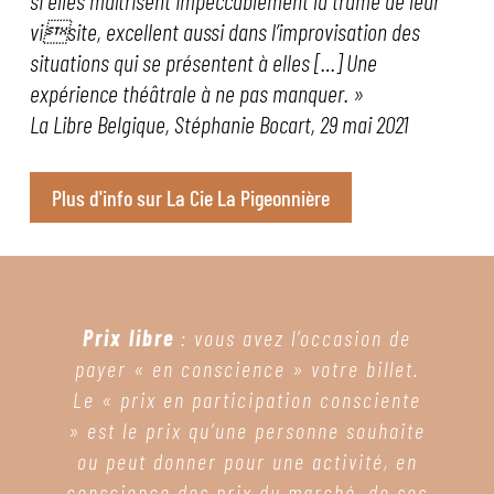
si elles maîtrisent impeccablement la trame de leur
visite, excellent aussi dans l’improvisation des
situations qui se présentent à elles […] Une
expérience théâtrale à ne pas manquer. »
La Libre Belgique, Stéphanie Bocart, 29 mai 2021
Plus d'info sur La Cie La Pigeonnière
Prix libre
: vous avez l’occasion de
payer « en conscience » votre billet.
Le « prix en participation consciente
» est le prix qu’une personne souhaite
ou peut donner pour une activité, en
conscience des prix du marché, de ses