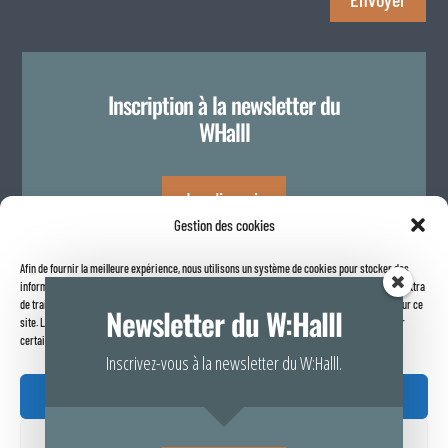
Inscription à la newsletter du
WHalll
Je m'inscris
Gestion des cookies
Afin de fournir la meilleure expérience, nous utilisons un système de cookies pour stocker des
Politique de confidentialité
informations sur votre navigateur internet. Le fait de consentir à ces technologies nous permettra
de traiter des données telles que le comportement de navigation ou les identifiants uniques sur ce
Newsletter du W:Halll
site. Le fait de ne pas consentir ou de retirer son consentement peut avoir un effet négatif sur
certaines caractéristiques et fonctions.
Inscrivez-vous à la newsletter du W:Halll.
Accepter
Refuser