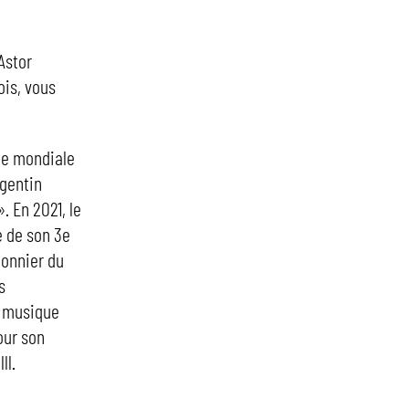
Astor
ois, vous
rte mondiale
rgentin
. En 2021, le
e de son 3e
ionnier du
s
a musique
our son
ll.