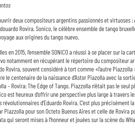
antos
uvrir deux compositeurs argentins passionnés et virtuoses : 
Edouardo Rovira. Sonico, le célèbre ensemble de tango bruxell
 voyage aux origines du tango nuevo.
lles en 2015, l’ensemble SONICO a réussi à se placer sur la ca
vo notamment en récupérant le répertoire du compositeur a
do Rovira, souvent considéré à tort comme «l’autre Piazzolla »
re le centenaire de la naissance d’Astor Piazolla avec la sorti
la – Rovira: The Edge of Tango. Piazzolla n’était pas le seul p
co est heureux d’offrir une perspective plus large à travers le
 révolutionnaires d’Eduardo Rovira. C’est plus précisément l
 Piazzolla pour son Octeto Buenos Aires et celle de Rovira p
ta qui seront mises à l’honneur et jouées sur la scène du WHal