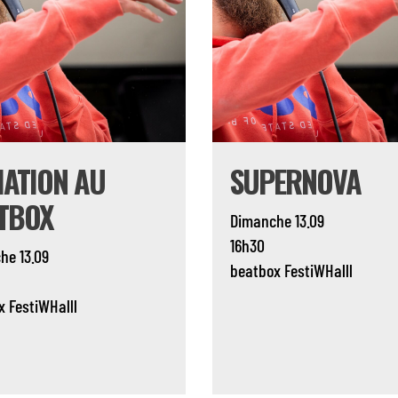
TIATION AU
SUPERNOVA
TBOX
Dimanche 13.09
16h30
he 13.09
beatbox
FestiWHalll
x
FestiWHalll