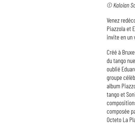
© Kaloian S
Venez redéco
Piazzola et 
invite en un
Créé à Bruxe
du tango nue
oublié Eduar
groupe célèb
album Piazzol
tango et Soni
compositions
composée par
Octeto La Pla