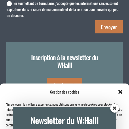
En soumettant ce formulaire, j'accepte que les informations saisies soient
exploitées dans le cadre de ma demande et de la relation commerciale qui peut
en découler.
Envoyer
Inscription à la newsletter du
WHalll
Je m'inscris
Gestion des cookies
Afin de fournir la meilleure expérience, nous utilisons un système de cookies pour stocker des
Politique de confidentialité
informations sur votre navigateur internet. Le fait de consentir à ces technologies nous permettra
de traiter des données telles que le comportement de navigation ou les identifiants uniques sur ce
Newsletter du W:Halll
site. Le fait de ne pas consentir ou de retirer son consentement peut avoir un effet négatif sur
certaines caractéristiques et fonctions.