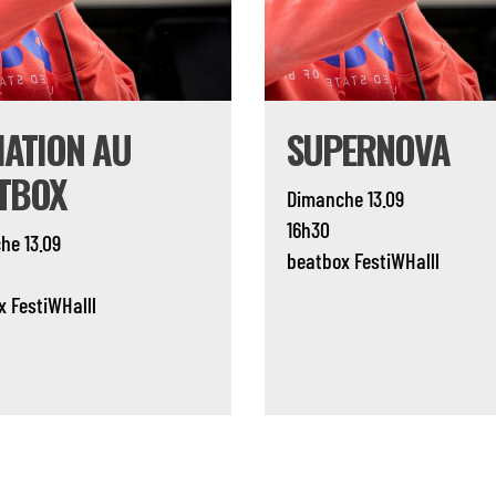
TIATION AU
SUPERNOVA
TBOX
Dimanche 13.09
16h30
he 13.09
beatbox
FestiWHalll
x
FestiWHalll