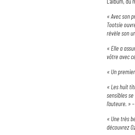
L’album, du 
« Avec son p
Tootsie ouvre
révèle son un
« Elle a ass
vôtre avec ce
« Un premier
« Les huit t
sensibles se
l’auteure. »
« Une très be
découvrez Oz