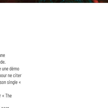
une
nde.
ie une démo
our ne citer
son single «
r « The