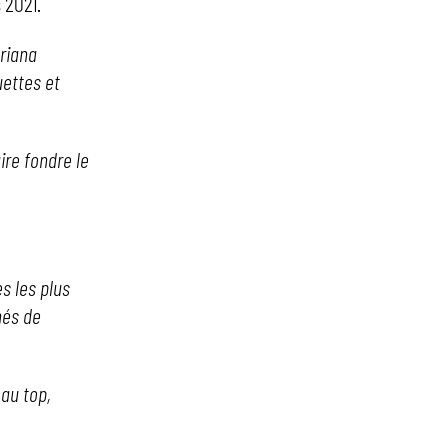
 2021.
ariana
uettes et
ire fondre le
s les plus
hés de
 au top,