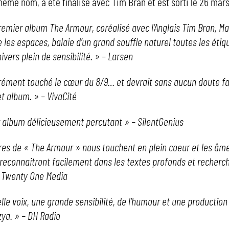
même nom, a été finalisé avec Tim Bran et est sorti le 26 mars
remier album The Armour, coréalisé avec l’Anglais Tim Bran, M
 les espaces, balaie d’un grand souffle naturel toutes les étiq
ivers plein de sensibilité. » – Larsen
urément touché le cœur du 8/9… et devrait sans aucun doute fa
t album. » – VivaCité
 album délicieusement percutant » – SilentGenius
itres de « The Armour » nous touchent en plein coeur et les âme
 reconnaitront facilement dans les textes profonds et recherc
 – Twenty One Media
lle voix, une grande sensibilité, de l’humour et une production
ya. » – DH Radio