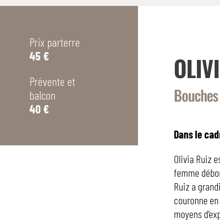
Prix parterre
45 €
OLIV
Prévente et
Bouches
balcon
40 €
Dans le cad
Olivia Ruiz 
femme débor
Ruiz a grand
couronne en 
moyens d’expr