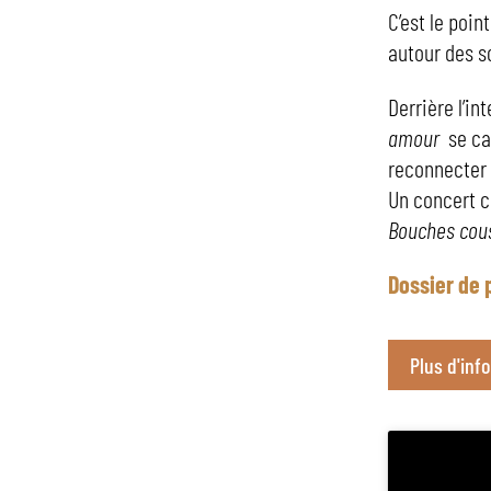
C’est le poin
autour des s
Derrière l’in
amour
se ca
reconnecter le
Un concert c
Bouches cou
Dossier de 
Plus d'info