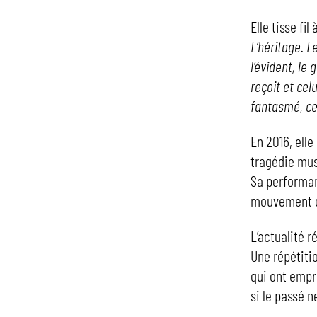
Elle tisse fil
L’héritage. L
l’évident, le
reçoit et celu
fantasmé, cel
En 2016, elle
tragédie mu
Sa performanc
mouvement d
L’actualité r
Une répétitio
qui ont empr
si le passé n