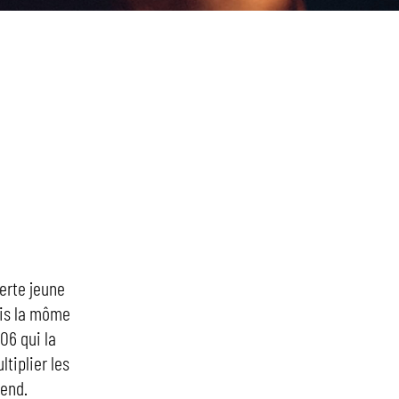
verte jeune
is la môme
06 qui la
tiplier les
rend.