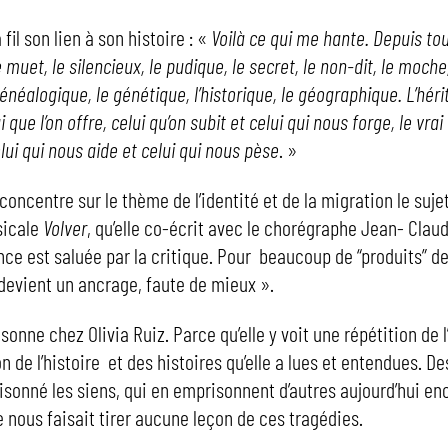
 à fil son lien à son histoire : «
Voilà ce qui me hante. Depuis tou
e muet, le silencieux, le pudique, le secret, le non-dit, le moche
 généalogique, le génétique, l’historique, le géographique. L’héri
i que l’on offre, celui qu’on subit et celui qui nous forge, le vrai 
ui qui nous aide et celui qui nous pèse
. »
 concentre sur le thème de l’identité et de la migration le sujet
sicale
Volver
, qu’elle co-écrit avec le chorégraphe Jean- Claud
e est saluée par la critique. Pour beaucoup de “produits” de l
evient un ancrage, faute de mieux ».
ésonne chez Olivia Ruiz. Parce qu’elle y voit une répétition de l
n de l’histoire et des histoires qu’elle a lues et entendues. De
isonné les siens, qui en emprisonnent d’autres aujourd’hui 
e nous faisait tirer aucune leçon de ces tragédies.