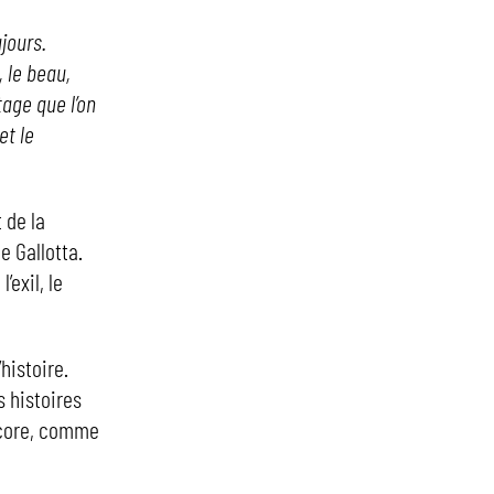
jours.
, le beau,
tage que l’on
et le
 de la
e Gallotta.
’exil, le
’histoire.
s histoires
encore, comme