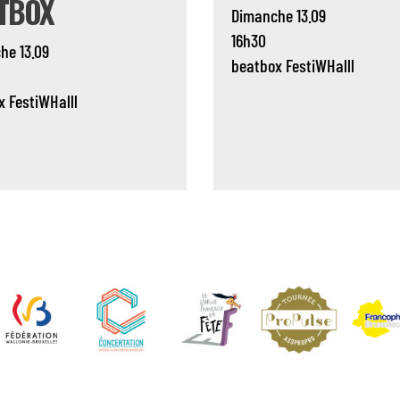
TBOX
Dimanche 13.09
16h30
he 13.09
beatbox
FestiWHalll
x
FestiWHalll