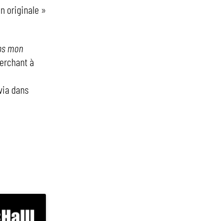
on originale »
ps mon
erchant à
via dans