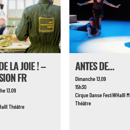
DE LA JOIE ! –
ANTES DE…
SION FR
Dimanche 13.09
15h30
he 13.09
Cirque
Danse
FestiWHalll
M
Théâtre
alll
Théâtre