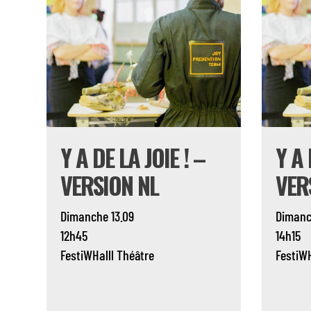
Y A DE LA JOIE ! –
Y A 
VERSION NL
VER
Dimanche 13.09
Dimanc
12h45
14h15
FestiWHalll
Théâtre
FestiWH