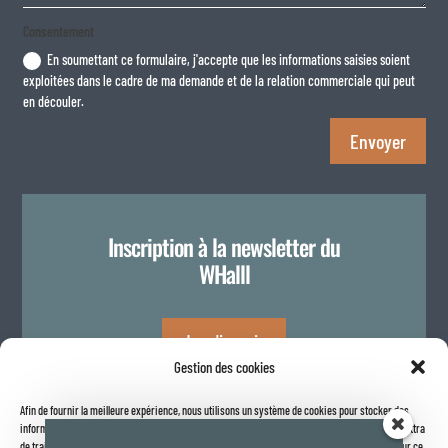
Consentement
En soumettant ce formulaire, j'accepte que les informations saisies soient
exploitées dans le cadre de ma demande et de la relation commerciale qui peut
en découler.
Envoyer
Inscription à la newsletter du
WHalll
Je m'inscris
Gestion des cookies
Afin de fournir la meilleure expérience, nous utilisons un système de cookies pour stocker des
Politique de confidentialité
informations sur votre navigateur internet. Le fait de consentir à ces technologies nous permettra
de traiter des données telles que le comportement de navigation ou les identifiants uniques sur ce