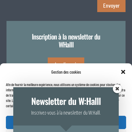
Envoyer
Inscription à la newsletter du
WHalll
Je m'inscris
Gestion des cookies
Afin de fournir la meilleure expérience, nous utilisons un système de cookies pour stocker des
Politique de confidentialité
informations sur votre navigateur internet. Le fait de consentir à ces technologies nous permettra
de traiter des données telles que le comportement de navigation ou les identifiants uniques sur ce
Newsletter du W:Halll
site. Le fait de ne pas consentir ou de retirer son consentement peut avoir un effet négatif sur
certaines caractéristiques et fonctions.
Inscrivez-vous à la newsletter du W:Halll.
Accepter