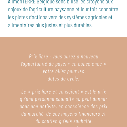
AlimenTERRE Belgique sensibilise les citoyens aux
enjeux de l’agriculture paysanne et leur fait connaître
les pistes d’actions vers des systèmes agricoles et
alimentaires plus justes et plus durables.
Prix libre : vous aurez à nouveau
l’opportunité de payer
« en conscience »
votre billet pour les
dates du cycle.
Le « prix libre et conscient » est le prix
qu’une personne souhaite ou peut donner
pour une activité, en conscience des prix
du marché, de ses moyens financiers et
du soutien qu’elle souhaite