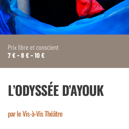
Prix libre et conscient
7 € – 8 € – 10 €
L’ODYSSÉE D’AYOUK
par le Vis-à-Vis Théâtre