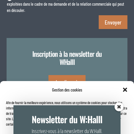
exploitées dans le cadre de ma demande et de la relation commerciale qui peut
en découler.
Envoyer
Inscription à la newsletter du
WHalll
Je m'inscris
Gestion des cookies
Afin de fournir la meilleure expérience, nous utilisons un système de cookies pour stocker des
Politique de confidentialité
informations sur votre navigateur internet. Le fait de consentir à ces technologies nous permettra
de traiter des données telles que le comportement de navigation ou les identifiants uniques sur ce
Newsletter du W:Halll
site. Le fait de ne pas consentir ou de retirer son consentement peut avoir un effet négatif sur
certaines caractéristiques et fonctions.
Inscrivez-vous à la newsletter du W:Halll.