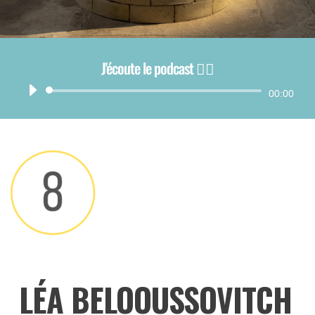
J'écoute le podcast 👂🏻
Lecteur
00:00
audio
LÉA BELOOUSSOVITCH