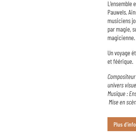
L’ensemble es
Pauwels. Ain
musiciens jo
par magie, su
magicienne.
Un voyage ét
et féérique.
Compositeur :
univers visue
Musique : En
Mise en scène
Plus d'inf