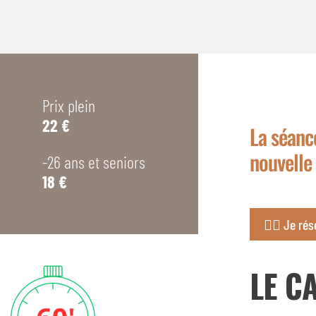
Prix plein
22 €
La séanc
nouvelle
-26 ans et seniors
18 €
👉🏼 Je ré
LE C