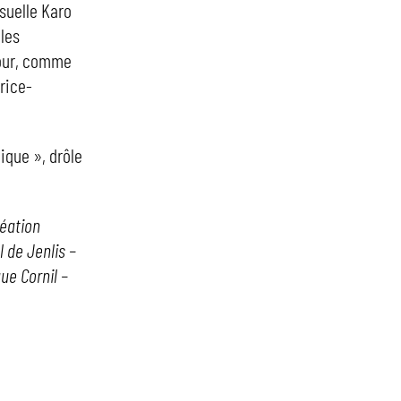
isuelle Karo
 les
tour, comme
trice-
ique », drôle
réation
l de Jenlis –
ue Cornil –