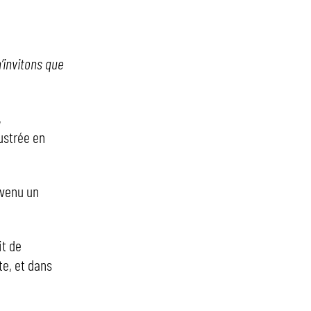
’invitons que
,
lustrée en
evenu un
it de
te, et dans