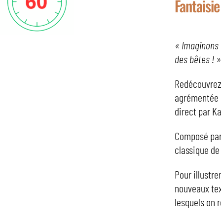
Fantaisi
« Imaginons 
des bêtes ! 
Redécouvrez 
agrémentée d
direct par K
Composé par 
classique de
Pour illustre
nouveaux tex
lesquels on r