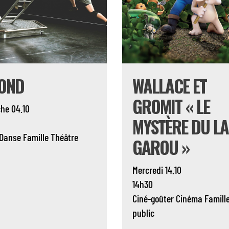
OND
WALLACE ET
GROMIT « LE
he 04.10
MYSTÈRE DU LA
Danse
Famille
Théâtre
GAROU »
Mercredi 14.10
14h30
Ciné-goûter
Cinéma
Famill
public