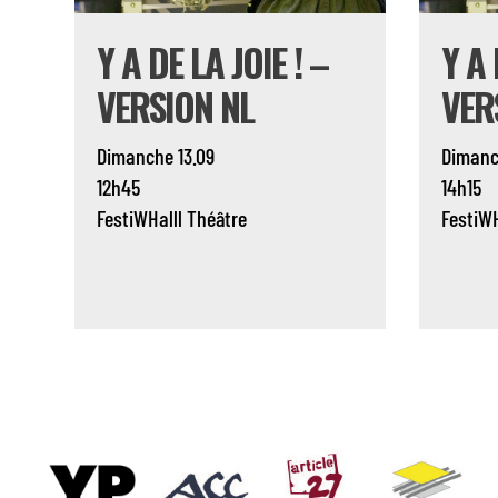
Y A DE LA JOIE ! –
Y A 
VERSION NL
VER
Dimanche 13.09
Dimanc
12h45
14h15
FestiWHalll
Théâtre
FestiWH