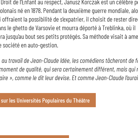
 Droit de l’Enfant au respect, Janusz Korczak est un célèbre p
lonais né en 1878. Pendant la deuxième guerre mondiale, alo
 offraient la possibilité de s’expatrier, il choisit de rester di
ans le ghetto de Varsovie et mourra déporté à Treblinka, où il
 jusqu’au bout ses petits protégés. Sa méthode visait à ame
re société en auto-gestion.
u travail de Jean-Claude Idée, les comédiens tâcheront de f
 moment de qualité, qui sera certainement différent, mais qui 
aire », comme le dit leur devise. Et comme Jean-Claude l’aura
o sur les Universités Populaires du Théâtre