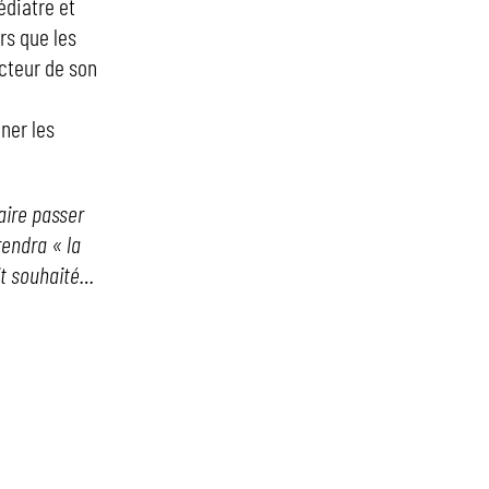
édiatre et
rs que les
recteur de son
ner les
aire passer
rendra « la
it souhaité…