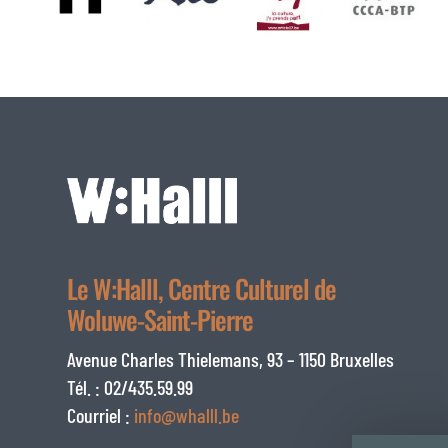
Le W:Halll, Centre Culturel de
Woluwe-Saint-Pierre
Avenue Charles Thielemans, 93 – 1150 Bruxelles
Tél. : 02/435.59.99
Courriel :
info@whalll.be