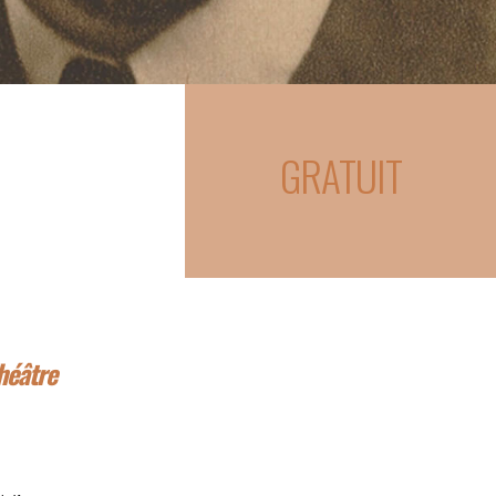
GRATUIT
héâtre