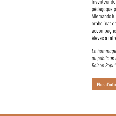
Inventeur du
pédagogue po
Allemands lui
orphelinat d
accompagnera
élèves à fai
En hommage a
au public un
Raison Popul
Plus d'inf