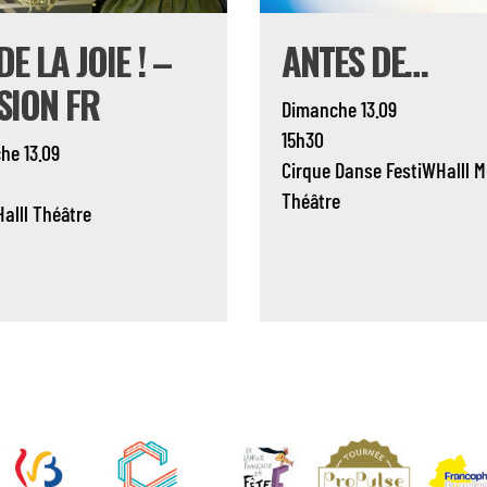
DE LA JOIE ! –
ANTES DE…
SION FR
Dimanche 13.09
15h30
he 13.09
Cirque
Danse
FestiWHalll
M
Théâtre
alll
Théâtre