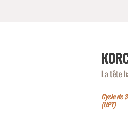
KOR
La tête 
Cycle de 3
(UPT)