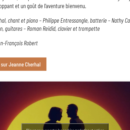
oppant et un goût de l’aventure bienvenu.
al, chant et piano – Philippe Entressangle, batterie – Nathy C
on, guitares – Roman Reidid, clavier et trompette
n-François Robert
o sur Jeanne Cherhal