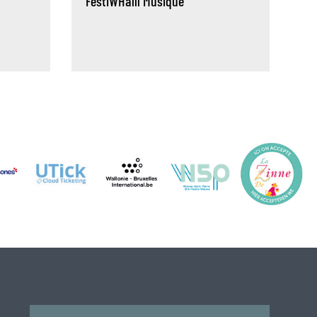
FestiWHalll
Musique