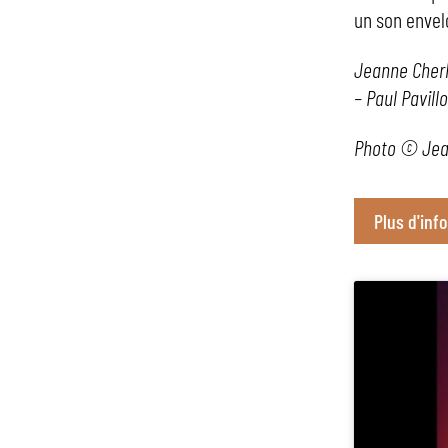
un son envel
Jeanne Cherh
– Paul Pavill
Photo © Jea
Plus d'inf