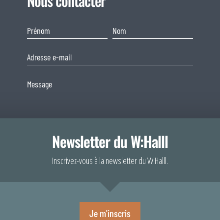
Nous contacter
Newsletter du W:Halll
Consentement
Inscrivez-vous à la newsletter du W:Halll.
Afin de fournir 
En soumettant ce formulaire, j'accepte que les informations
votre navigateur
saisies soient exploitées dans le cadre de ma demande et de la
comportement de 
relation commerciale qui peut en découler.
consentement peu
Envoyer
Je m'inscris
A