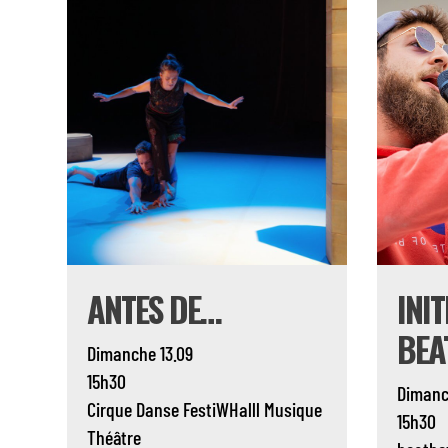
ANTES DE…
INI
BEA
Dimanche 13.09
15h30
Dimanc
Cirque
Danse
FestiWHalll
Musique
15h30
Théâtre