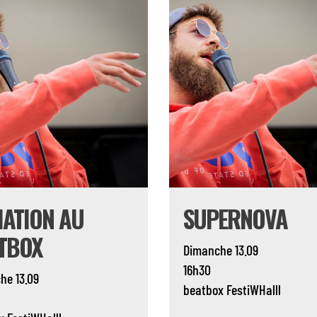
TIATION AU
SUPERNOVA
TBOX
Dimanche 13.09
16h30
he 13.09
beatbox
FestiWHalll