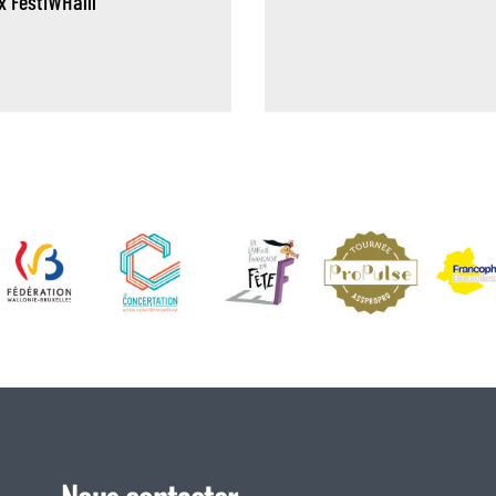
x
FestiWHalll