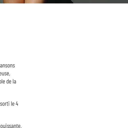
hansons
euse,
le de la
sorti le 4
jouissante,