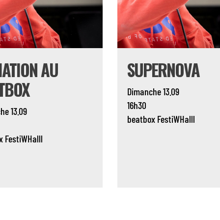
TIATION AU
SUPERNOVA
TBOX
Dimanche 13.09
16h30
he 13.09
beatbox
FestiWHalll
x
FestiWHalll