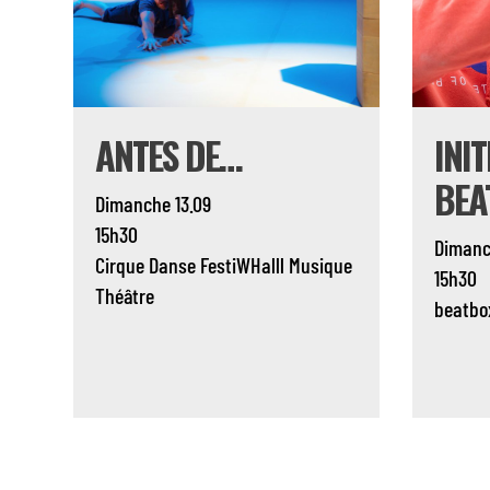
ANTES DE…
INI
BEA
Dimanche 13.09
15h30
Dimanc
Cirque
Danse
FestiWHalll
Musique
15h30
Théâtre
beatbo