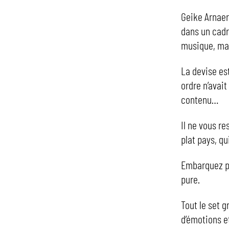
Geike Arnaer
dans un cadr
musique, mai
La devise est
ordre n’avait
contenu…
Il ne vous re
plat pays, q
Embarquez po
pure.
Tout le set g
d’émotions e