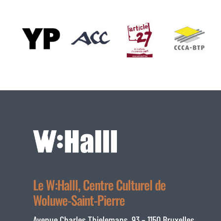
Le W:Halll, Centre Culturel de
Woluwe-Saint-Pierre
Avenue Charles Thielemans, 93 – 1150 Bruxelles