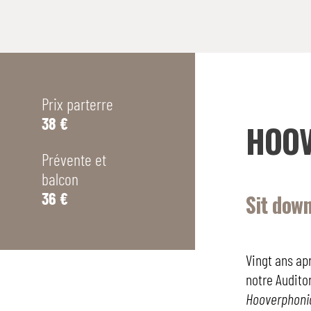
Prix parterre
38 €
HOO
Prévente et
balcon
36 €
Sit dow
Vingt ans ap
notre Audito
Hooverphoni