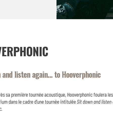
VERPHONIC
n and listen again… to Hooverphonic
rès sa première tournée acoustique, Hooverphonic foulera le
rium dans le cadre d’une tournée intitulée
Sit down and listen
c
.