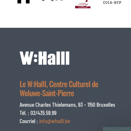
Le W:Halll, Centre Culturel de
Woluwe-Saint-Pierre
Avenue Charles Thielemans, 93 – 1150 Bruxelles
Tél. : 02/435.59.99
Courriel :
info@whalll.be