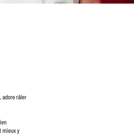
 adore râler
dien
ut mieux y