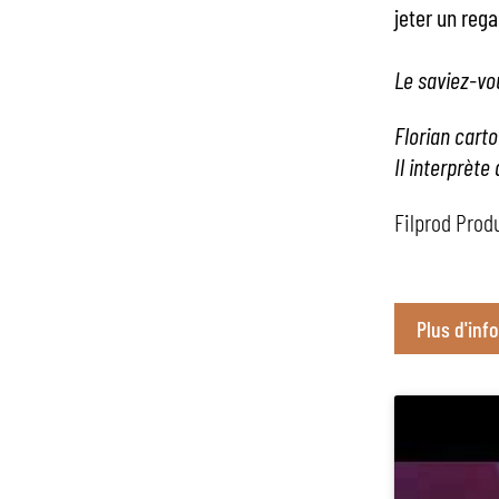
jeter un reg
Le saviez-vo
Florian cart
Il interprète
Filprod Prod
Plus d'info