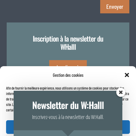
Envoyer
Inscription à la newsletter du
WHalll
Je m'inscris
Gestion des cookies
Afin de fournir la meilleure expérience, nous utilisons un système de cookies pour stocker des
Politique de confidentialité
informations sur votre navigateur internet. Le fait de consentir à ces technologies nous permettra
de traiter des données telles que le comportement de navigation ou les identifiants uniques sur ce
Newsletter du W:Halll
site. Le fait de ne pas consentir ou de retirer son consentement peut avoir un effet négatif sur
certaines caractéristiques et fonctions.
Inscrivez-vous à la newsletter du W:Halll.
Accepter