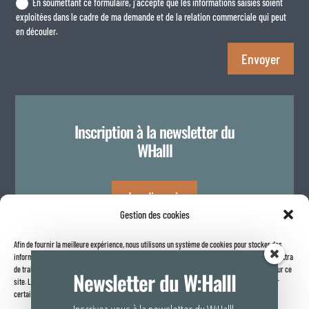
En soumettant ce formulaire, j'accepte que les informations saisies soient
exploitées dans le cadre de ma demande et de la relation commerciale qui peut
en découler.
Envoyer
Inscription à la newsletter du
WHalll
Je m'inscris
Gestion des cookies
Afin de fournir la meilleure expérience, nous utilisons un système de cookies pour stocker des
Politique de confidentialité
informations sur votre navigateur internet. Le fait de consentir à ces technologies nous permettra
de traiter des données telles que le comportement de navigation ou les identifiants uniques sur ce
Newsletter du W:Halll
site. Le fait de ne pas consentir ou de retirer son consentement peut avoir un effet négatif sur
certaines caractéristiques et fonctions.