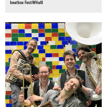
beatbox
FestiWHalll