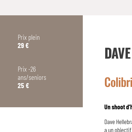
Prix plein
29 €
DAVE
Prix -26
Colibr
ans/seniors
25 €
Un shoot d’
Dave Hellebra
a un objectif