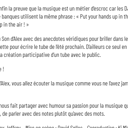
fin la preuve que la musique est un métier d’escroc car les D
 banques utilisent la même phrase : « Put your hands up in th
 in the air ! »
 Son d’Alex avec des anecdotes véridiques pour briller dans l
cette pour écrire le tube de l’été prochain. D’ailleurs ce seul e
a création participative d’un tube avec le public.
 !
d’Alex, vous allez écouter la musique comme vous ne l’avez ja
 nous fait partager avec humour sa passion pour la musique qu
t, de parler avec des notes plutôt qu’avec des mots.
ex Jaffray – Mise en scène : David Salles – Coproduction : Ki M