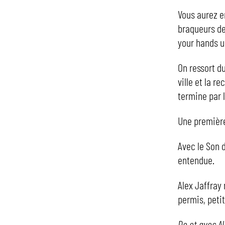
Vous aurez en
braqueurs de
your hands up
On ressort du
ville et la re
termine par l
Une première
Avec le Son 
entendue.
Alex Jaffray
permis, peti
De et avec Al