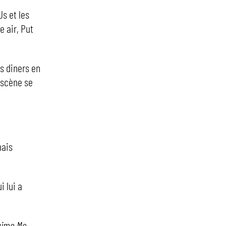
Js et les
e air, Put
es diners en
n scène se
mais
i lui a
’aime Me