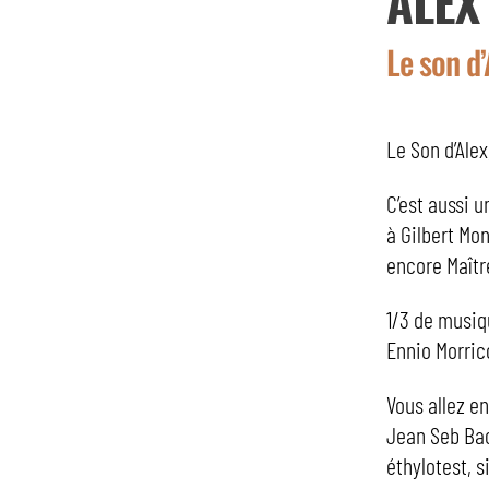
ALEX
Le son d’
Le Son d’Alex
C’est aussi 
à Gilbert Mo
encore Maît
1/3 de musiqu
Ennio Morric
Vous allez e
Jean Seb Bac
éthylotest, s