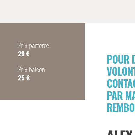
Prix parterre
29 €
POUR D
VOLONT
Prix balcon
25 €
CONTAC
PAR MA
REMBO