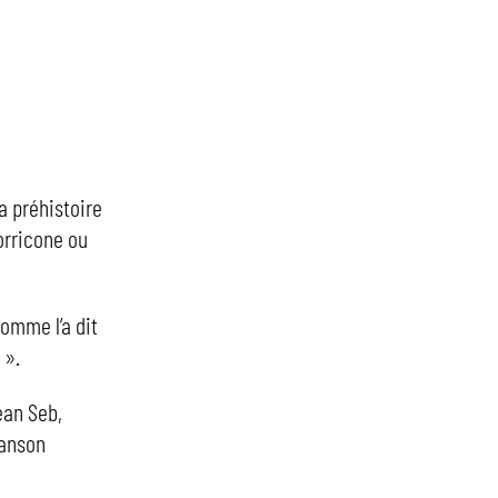
a préhistoire
orricone ou
comme l’a dit
 ».
ean Seb,
hanson