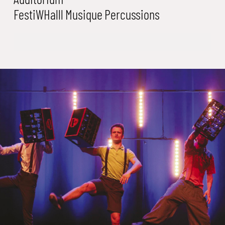
FestiWHalll
Musique
Percussions