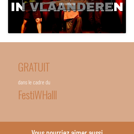
ce contenu
GRATUIT
dans le cadre du
FestiWHalll
Vous pourriez aimer aussi