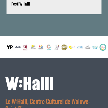
FestiWHalll
Le W:Halll, Centre Culturel de Woluwe-