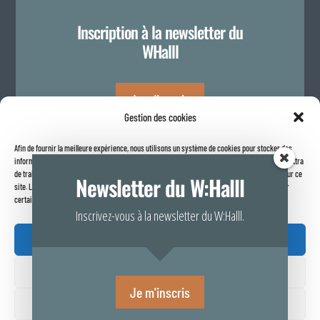
Inscription à la newsletter du
WHalll
Je m'inscris
Gestion des cookies
Afin de fournir la meilleure expérience, nous utilisons un système de cookies pour stocker des
Politique de confidentialité
informations sur votre navigateur internet. Le fait de consentir à ces technologies nous permettra
de traiter des données telles que le comportement de navigation ou les identifiants uniques sur ce
Newsletter du W:Halll
site. Le fait de ne pas consentir ou de retirer son consentement peut avoir un effet négatif sur
certaines caractéristiques et fonctions.
Inscrivez-vous à la newsletter du W:Halll.
Accepter

Refuser
Rapport de transparence 2025
Je m'inscris
Voir vos préférences