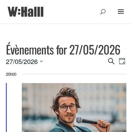
Évènements for 27/05/2026
Recher
Nav
27/05/2026
Recherche
Jour
de
Sélectionnez
et
20h00
une
vue
navigat
date.
Évè
de
vues
Évènem