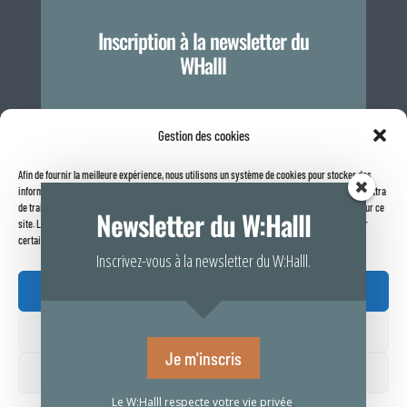
Inscription à la newsletter du
WHalll
Je m'inscris
Gestion des cookies
Afin de fournir la meilleure expérience, nous utilisons un système de cookies pour stocker des
informations sur votre navigateur internet. Le fait de consentir à ces technologies nous permettra
Politique de confidentialité
de traiter des données telles que le comportement de navigation ou les identifiants uniques sur ce
Newsletter du W:Halll
site. Le fait de ne pas consentir ou de retirer son consentement peut avoir un effet négatif sur
certaines caractéristiques et fonctions.
Inscrivez-vous à la newsletter du W:Halll.
Accepter

Refuser
Rapport de transparence 2025
Je m'inscris
Voir vos préférences
Le W:Halll respecte votre vie privée
.