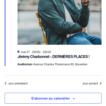
Mis
mai 27 - 20h00
-
22h30
en
Jérémy Charbonnel – DERNIÈRES PLACES !
avant
Auditorium
Avenue Charles Thielemans 93, Bruxelles
Jour précédent
Jour suivant
S’abonner au calendrier