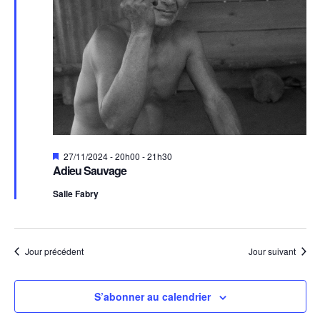
Mis
27/11/2024 - 20h00
-
21h30
en
Adieu Sauvage
avant
Salle Fabry
Jour précédent
Jour suivant
S’abonner au calendrier