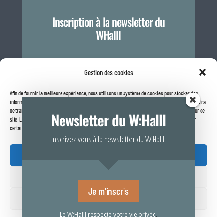
Inscription à la newsletter du
WHalll
Je m'inscris
Gestion des cookies
Afin de fournir la meilleure expérience, nous utilisons un système de cookies pour stocker des
informations sur votre navigateur internet. Le fait de consentir à ces technologies nous permettra
Politique de confidentialité
de traiter des données telles que le comportement de navigation ou les identifiants uniques sur ce
Newsletter du W:Halll
site. Le fait de ne pas consentir ou de retirer son consentement peut avoir un effet négatif sur
certaines caractéristiques et fonctions.
Inscrivez-vous à la newsletter du W:Halll.
Accepter

Refuser
Rapport de transparence 2025
Je m'inscris
Voir vos préférences
Le W:Halll respecte votre vie privée
.