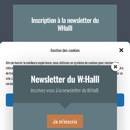
Inscription à la newsletter du
WHalll
Je m'inscris
Gestion des cookies
Afin de fournir la meilleure expérience, nous utilisons un système de cookies pour stocker des
informations sur votre navigateur internet. Le fait de consentir à ces technologies nous permettra
Politique de confidentialité
de traiter des données telles que le comportement de navigation ou les identifiants uniques sur ce
Newsletter du W:Halll
site. Le fait de ne pas consentir ou de retirer son consentement peut avoir un effet négatif sur
certaines caractéristiques et fonctions.
Inscrivez-vous à la newsletter du W:Halll.
Accepter

Refuser
Rapport de transparence 2025
Je m'inscris
Voir vos préférences