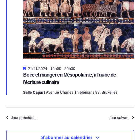
Mis
21/11/2024 - 19h00
-
20h30
en
Boire et manger en Mésopotamie, à l’aube de
avant
l’écriture culinaire
Salle Capart
Avenue Charles Thielemans 93, Bruxelles
Jour précédent
Jour suivant
S’abonner au calendrier