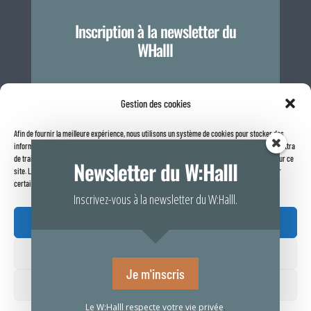
Inscription à la newsletter du
WHalll
Je m'inscris
Gestion des cookies
Afin de fournir la meilleure expérience, nous utilisons un système de cookies pour stocker des
informations sur votre navigateur internet. Le fait de consentir à ces technologies nous permettra
Politique de confidentialité
de traiter des données telles que le comportement de navigation ou les identifiants uniques sur ce
Newsletter du W:Halll
site. Le fait de ne pas consentir ou de retirer son consentement peut avoir un effet négatif sur
certaines caractéristiques et fonctions.
Inscrivez-vous à la newsletter du W:Halll.
Accepter

Refuser
Rapport de transparence 2025
Je m'inscris
Voir vos préférences
Le W:Halll respecte votre vie privée
.