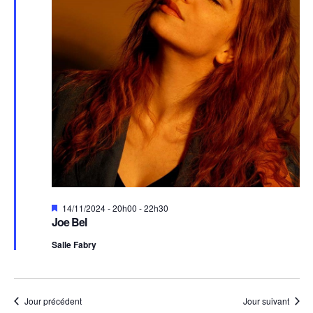
Mis
14/11/2024 - 20h00
-
22h30
en
Joe Bel
avant
Salle Fabry
Jour précédent
Jour suivant