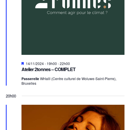
Mis
14/11/2024 - 19h00
-
22h00
en
Atelier 2tonnes – COMPLET
avant
Passerelle
WHalll (Centre culturel de Woluwe-Saint-Pierre),
Bruxelles
20h00