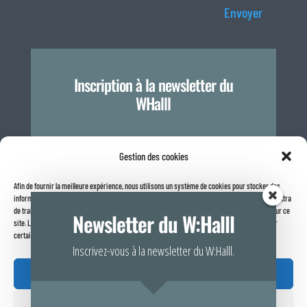
Envoyer
Inscription à la newsletter du
WHalll
Je m'inscris
Gestion des cookies
Afin de fournir la meilleure expérience, nous utilisons un système de cookies pour stocker des
informations sur votre navigateur internet. Le fait de consentir à ces technologies nous permettra
Politique de confidentialité
de traiter des données telles que le comportement de navigation ou les identifiants uniques sur ce
Newsletter du W:Halll
site. Le fait de ne pas consentir ou de retirer son consentement peut avoir un effet négatif sur
certaines caractéristiques et fonctions.
Inscrivez-vous à la newsletter du W:Halll.
Accepter

Refuser