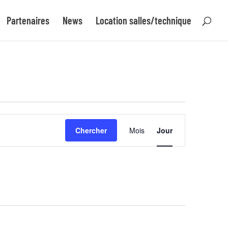
Partenaires
News
Location salles/technique
Navigation
Chercher
Mois
Jour
de
vues
Évènement