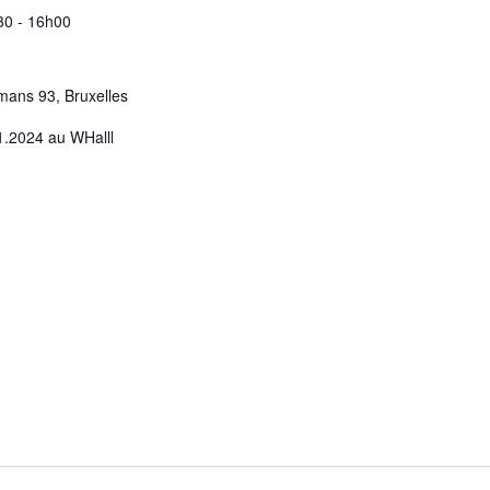
30
-
16h00
mans 93, Bruxelles
1.2024 au WHalll