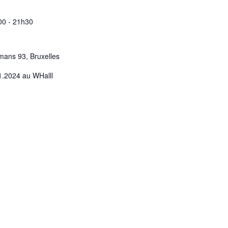
00
-
21h30
mans 93, Bruxelles
1.2024 au WHalll