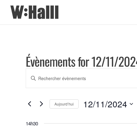
Évènements for 12/11/202
Recherche
Saisir
et
mot-
clé.
navigation
12/11/2024
Rechercher
Aujourd’hui
de
Évènements
Sélectionnez
vues
par
une
14h30
mot-
date.
Évènements
clé.