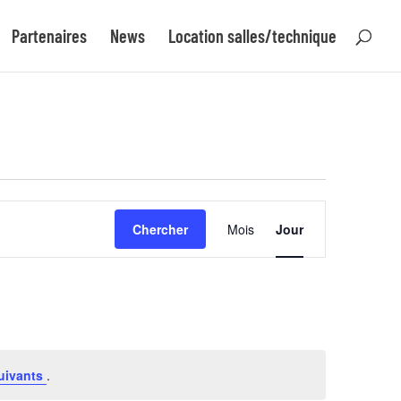
Partenaires
News
Location salles/technique
Navigation
Chercher
Mois
Jour
de
vues
Évènement
uivants
.