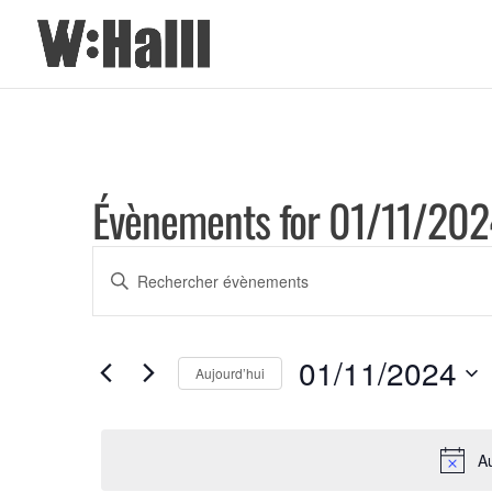
Évènements for 01/11/202
Recherche
Saisir
et
mot-
clé.
navigation
01/11/2024
Rechercher
Aujourd’hui
de
Évènements
Sélectionnez
vues
par
une
mot-
A
date.
Évènements
clé.